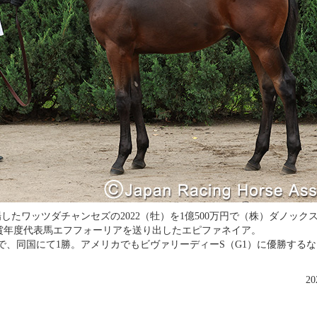
場したワッツダチャンセズの2022（牡）を1億500万円で（株）ダノック
RA賞年度代表馬エフフォーリアを送り出したエピファネイア。
で、同国にて1勝。アメリカでもビヴァリーディーS（G1）に優勝するな
2