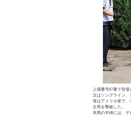
上場番号87番で登場
父はソングライン、
母はアメリカ産で、
古馬を撃破した。
本馬の半姉には、デ