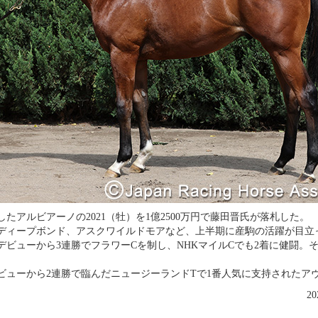
したアルビアーノの2021（牡）を1億2500万円で藤田晋氏が落札した。
ディープボンド、アスクワイルドモアなど、上半期に産駒の活躍が目立
デビューから3連勝でフラワーCを制し、NHKマイルCでも2着に健闘。
ビューから2連勝で臨んだニュージーランドTで1番人気に支持されたア
2