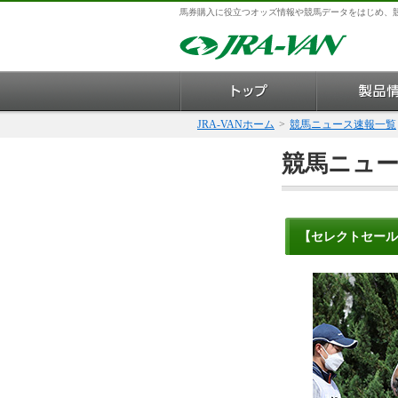
馬券購入に役立つオッズ情報や競馬データをはじめ、
JRA-VANホーム
>
競馬ニュース速報一覧
競馬ニュ
【セレクトセール2