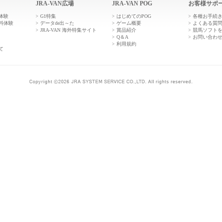
JRA-VAN広場
JRA-VAN POG
お客様サポ
体験
G1特集
はじめてのPOG
各種お手続
料体験
データde出～た
ゲーム概要
よくある質
JRA-VAN 海外特集サイト
賞品紹介
競馬ソフト
Q＆A
お問い合わ
利用規約
て