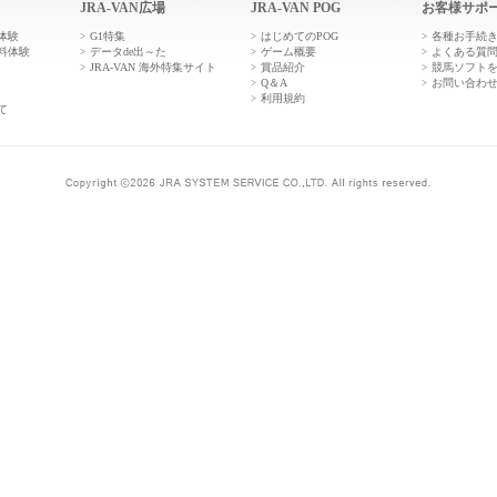
JRA-VAN広場
JRA-VAN POG
お客様サポ
体験
G1特集
はじめてのPOG
各種お手続
料体験
データde出～た
ゲーム概要
よくある質
JRA-VAN 海外特集サイト
賞品紹介
競馬ソフト
Q＆A
お問い合わ
利用規約
て