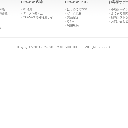
JRA-VAN広場
JRA-VAN POG
お客様サポ
体験
G1特集
はじめてのPOG
各種お手続
料体験
データde出～た
ゲーム概要
よくある質
JRA-VAN 海外特集サイト
賞品紹介
競馬ソフト
Q＆A
お問い合わ
利用規約
て