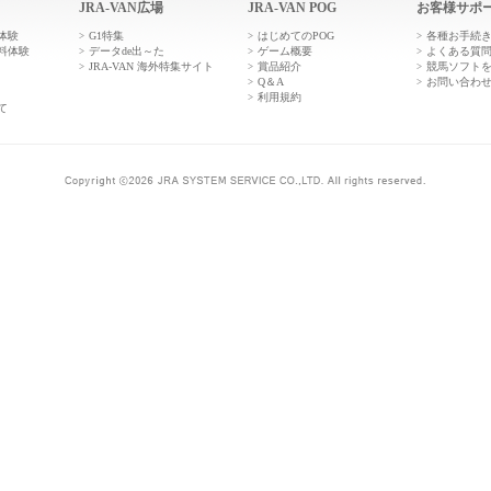
JRA-VAN広場
JRA-VAN POG
お客様サポ
体験
G1特集
はじめてのPOG
各種お手続
料体験
データde出～た
ゲーム概要
よくある質
JRA-VAN 海外特集サイト
賞品紹介
競馬ソフト
Q＆A
お問い合わ
利用規約
て